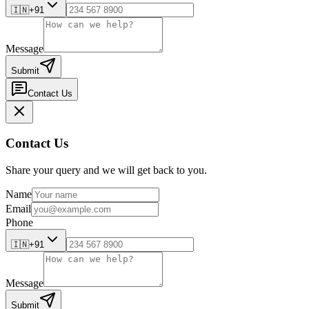
🇮🇳
+91
Message
Submit
Contact Us
Contact Us
Share your query and we will get back to you.
Name
Email
Phone
🇮🇳
+91
Message
Submit