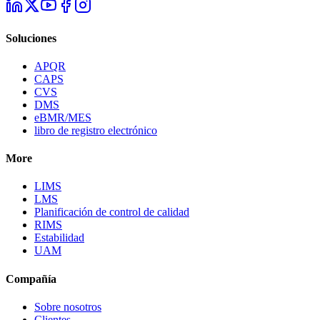
Soluciones
APQR
CAPS
CVS
DMS
eBMR/MES
libro de registro electrónico
More
LIMS
LMS
Planificación de control de calidad
RIMS
Estabilidad
UAM
Compañía
Sobre nosotros
Clientes