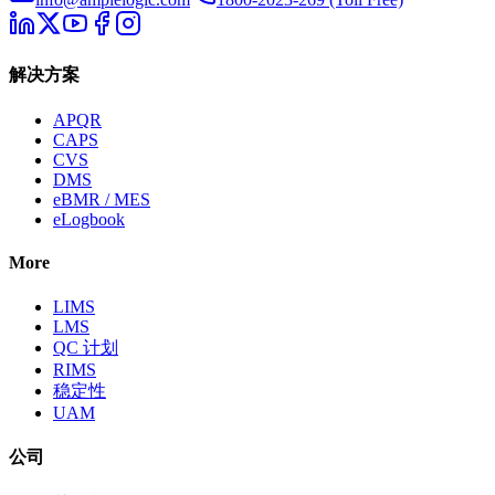
解决方案
APQR
CAPS
CVS
DMS
eBMR / MES
eLogbook
More
LIMS
LMS
QC 计划
RIMS
稳定性
UAM
公司