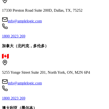
17330 Preston Road Suite 200D, Dallas, TX, 75252
info@amplelogic.com
1800 2023 269
加拿大（北约克，多伦多）
5255 Yonge Street Suite 201, North York, ON, M2N 6P4
info@amplelogic.com
1800 2023 269
澳大利亚（墨尔本）