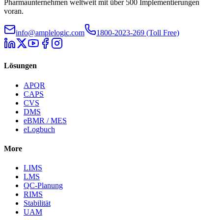
Pharmaunternehmen weltweit mit über 500 Implementierungen
voran.
info@amplelogic.com
1800-2023-269 (Toll Free)
Lösungen
APQR
CAPS
CVS
DMS
eBMR / MES
eLogbuch
More
LIMS
LMS
QC-Planung
RIMS
Stabilität
UAM