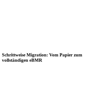
04
Überprüfung und Veröffentlichung
Ausnahmebehandlung und Abweichungsmanagement
Elektronische Signaturen und mehrstufige
Genehmigungen
Überprüfung nach Ausnahme für eine schnellere
Chargenfreigabe
Vollständiger Audit-Trail und Batch-Genealogie
Schrittweise Migration: Vom Papier zum
vollständigen eBMR
Verwaltung von Masterkopien und Ausgabe von
Dokumenten