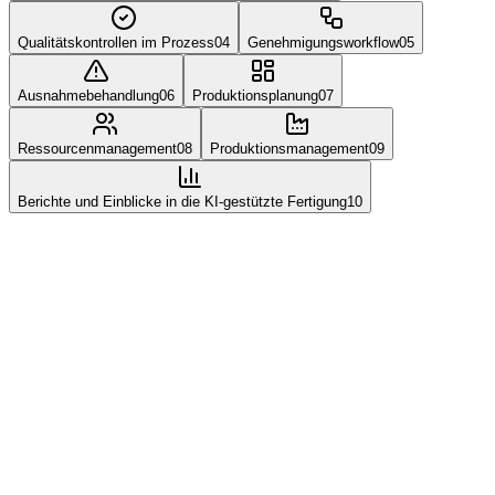
Qualitätskontrollen im Prozess
04
Genehmigungsworkflow
05
Ausnahmebehandlung
06
Produktionsplanung
07
Ressourcenmanagement
08
Produktionsmanagement
09
Berichte und Einblicke in die KI-gestützte Fertigung
10
MODUL
01
Ausführung und Produktionsüberwachung in
Echtzeit
Shopfloor-Execution-System mit Echtzeit-
Produktionsüberwachung, Schritt-für-Schritt-geführten Prozessen,
Live-Produktions-Dashboards, EE-Überwachung und
automatisierter Datenerfassung von Geräten auf dieser Pharma-
MES-Software.