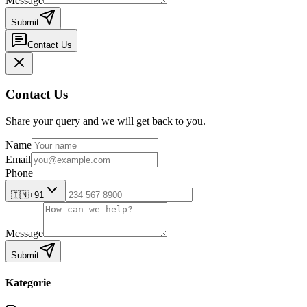
Message
Submit
Contact Us
Contact Us
Share your query and we will get back to you.
Name
Email
Phone
🇮🇳
+91
Message
Submit
Kategorie