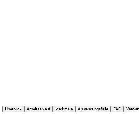
AmpleLogic eQMS
Änderungskontrolle
Überblick
Arbeitsablauf
Merkmale
Anwendungsfälle
FAQ
Verwan