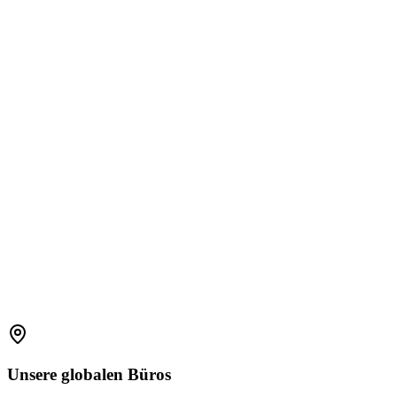
1800 2023 269
(Global)
+91-7396660171
(India)
support.amplelogic.com
Unsere
globalen
Büros