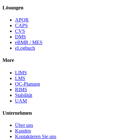
Lösungen
APQR
CAPS
CVS
DMS
eBMR / MES
eLogbuch
More
LIMS
LMS
QC-Planung
RIMS
Stabilität
UAM
Unternehmen
Über uns
Kunden
Kontaktieren Sie uns