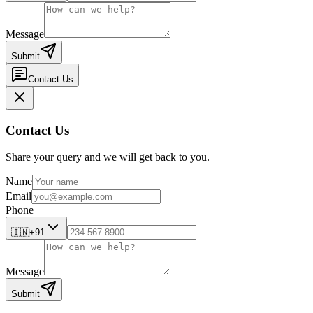
Message
Submit
Contact Us
Contact Us
Share your query and we will get back to you.
Name
Email
Phone
🇮🇳
+91
Message
Submit