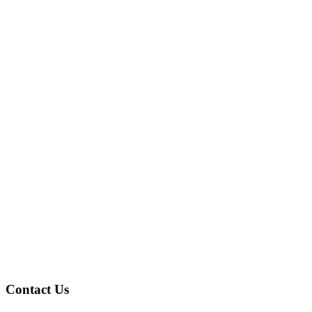
Slayback Pharma geht mit AmpleLogic E
AmpleLogic
Contact Us