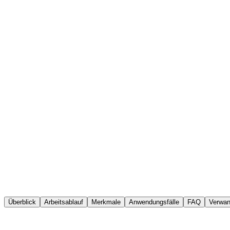
AmpleLogic eQMS
OOT-Management
Überblick
Arbeitsablauf
Merkmale
Anwendungsfälle
FAQ
Verwan