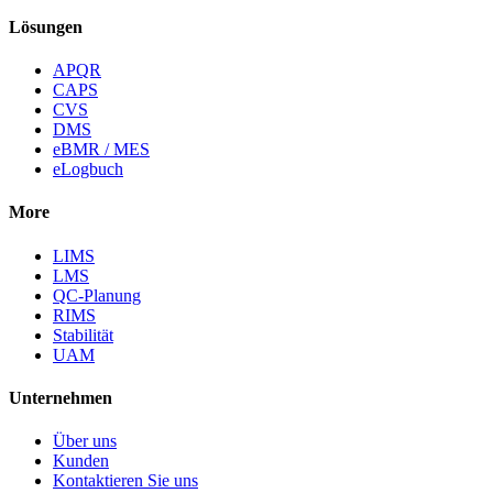
Lösungen
APQR
CAPS
CVS
DMS
eBMR / MES
eLogbuch
More
LIMS
LMS
QC-Planung
RIMS
Stabilität
UAM
Unternehmen
Über uns
Kunden
Kontaktieren Sie uns