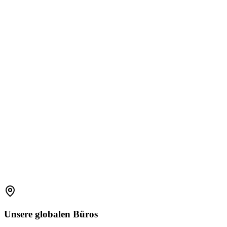
1800 2023 269
(Global)
+91-7396660171
(India)
support.amplelogic.com
Unsere
globalen
Büros