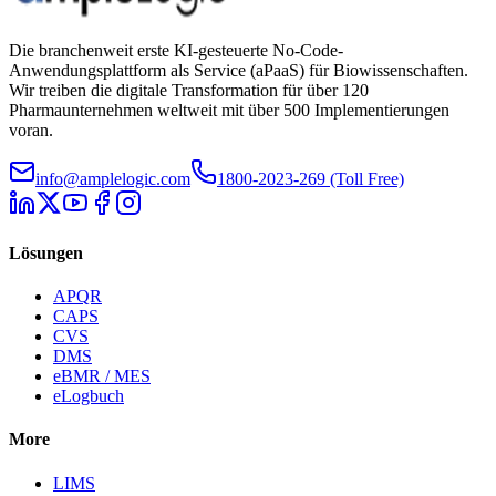
Die branchenweit erste KI-gesteuerte No-Code-
Anwendungsplattform als Service (aPaaS) für Biowissenschaften.
Wir treiben die digitale Transformation für über 120
Pharmaunternehmen weltweit mit über 500 Implementierungen
voran.
info@amplelogic.com
1800-2023-269 (Toll Free)
Lösungen
APQR
CAPS
CVS
DMS
eBMR / MES
eLogbuch
More
LIMS