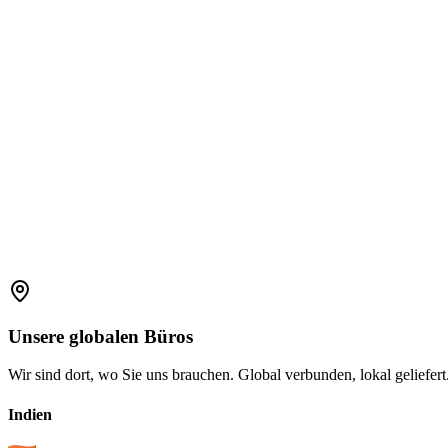
1800 2023 269
(Global)
+91-7396660171
(India)
support.amplelogic.com
Unsere
globalen
Büros
Wir sind dort, wo Sie uns brauchen. Global verbunden, lokal geliefert
Indien