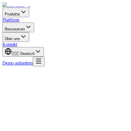
Produkte
Plattform
Ressourcen
Über uns
Kontakt
🇩🇪
Deutsch
Demo anfordern
Vorname
Nachname
Arbeits-E-Mail
Telefonnummer