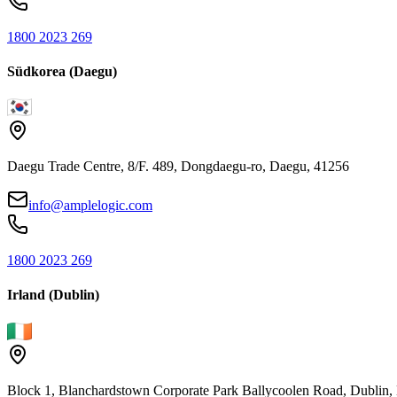
1800 2023 269
Südkorea (Daegu)
Daegu Trade Centre, 8/F. 489, Dongdaegu-ro, Daegu, 41256
info@amplelogic.com
1800 2023 269
Irland (Dublin)
Block 1, Blanchardstown Corporate Park Ballycoolen Road, Dubli