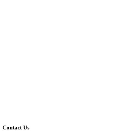
Ph
le système de gestion de documents
Contact Us