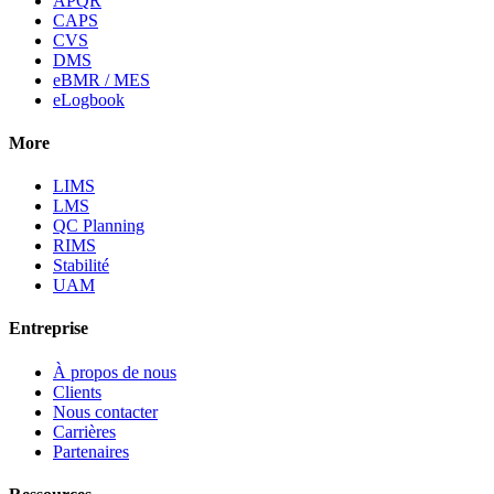
APQR
CAPS
CVS
DMS
eBMR / MES
eLogbook
More
LIMS
LMS
QC Planning
RIMS
Stabilité
UAM
Entreprise
À propos de nous
Clients
Nous contacter
Carrières
Partenaires