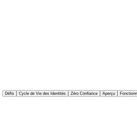
166
Active Users
16
Locked Users
0
Pending Approval
Défis
Cycle de Vie des Identités
Zéro Confiance
Aperçu
Fonctionn