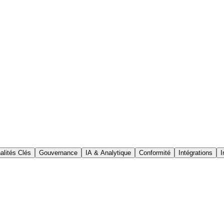
alités Clés
Gouvernance
IA & Analytique
Conformité
Intégrations
I