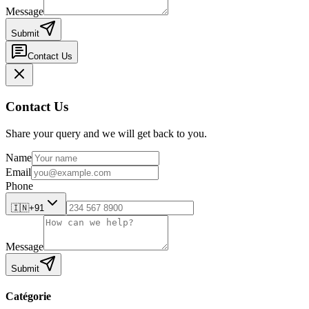
Message
Submit
Contact Us
Contact Us
Share your query and we will get back to you.
Name
Email
Phone
🇮🇳
+91
Message
Submit
Catégorie