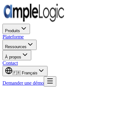
Produits
Plateforme
Ressources
À propos
Contact
🇫🇷
Français
Demander une démo
Slayback Pharma lance la solution Ampl
AmpleLogic