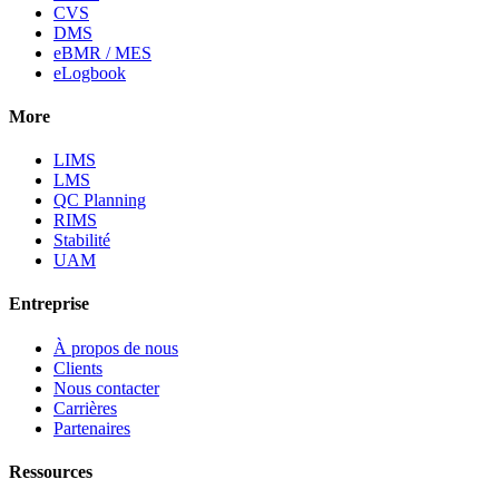
CVS
DMS
eBMR / MES
eLogbook
More
LIMS
LMS
QC Planning
RIMS
Stabilité
UAM
Entreprise
À propos de nous
Clients
Nous contacter
Carrières
Partenaires
Ressources