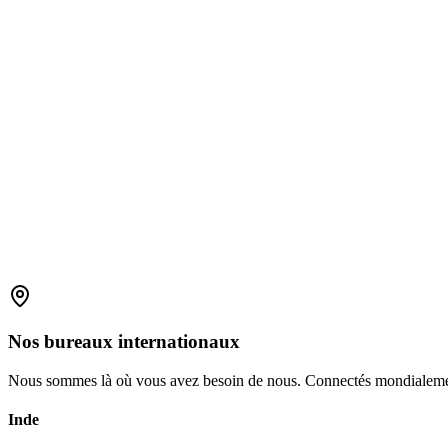
Sécurité des données améliorée avec des sauvegardes redondantes
Collaboration plus facile entre les sites et avec des partenaires 
Déploiement plus rapide de nouveaux logiciels et mises à jour
Software as a Service (SaaS)
: permet aux utilisateurs d'accéd
Plateforme as a Service (PaaS)
: fournit une plateforme pour d
Infrastructure en tant que service (IaaS)
: offre des ressourc
Nos
bureaux
internationaux
Nous sommes là où vous avez besoin de nous. Connectés mondialemen
Inde