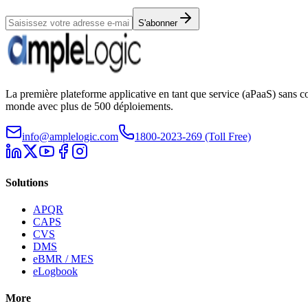
S'abonner
La première plateforme applicative en tant que service (aPaaS) sans co
monde avec plus de 500 déploiements.
info@amplelogic.com
1800-2023-269 (Toll Free)
Solutions
APQR
CAPS
CVS
DMS
eBMR / MES
eLogbook
More