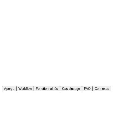
AmpleLogic eQMS
Contrôle des changements
Aperçu
Workflow
Fonctionnalités
Cas d'usage
FAQ
Connexes