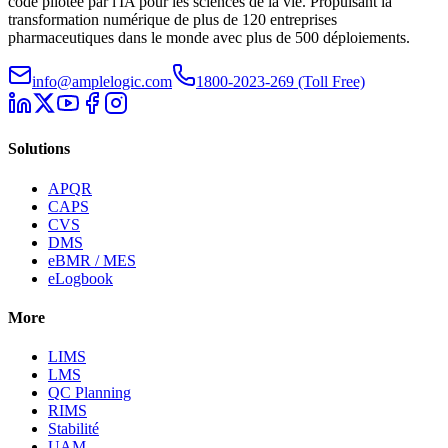
code pilotée par l'IA pour les sciences de la vie. Propulsant la
transformation numérique de plus de 120 entreprises
pharmaceutiques dans le monde avec plus de 500 déploiements.
info@amplelogic.com
1800-2023-269 (Toll Free)
Solutions
APQR
CAPS
CVS
DMS
eBMR / MES
eLogbook
More
LIMS
LMS
QC Planning
RIMS
Stabilité
UAM