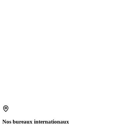
1800 2023 269
(Global)
+91-7396660171
(India)
support.amplelogic.com
Nos
bureaux
internationaux