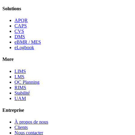
Solutions
APQR
CAPS
CVS
DMS
eBMR / MES
eLogbook
More
LIMS
LMS
QC Planning
RIMS
Stabilité
UAM
Entreprise
À propos de nous
Clients
Nous contacter