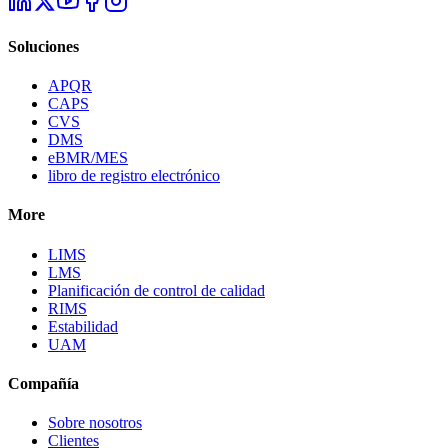
Soluciones
APQR
CAPS
CVS
DMS
eBMR/MES
libro de registro electrónico
More
LIMS
LMS
Planificación de control de calidad
RIMS
Estabilidad
UAM
Compañía
Sobre nosotros
Clientes