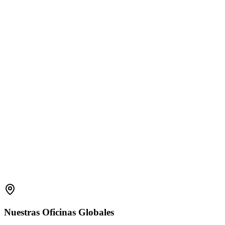
1800 2023 269
(Global)
+91-7396660171
(India)
support.amplelogic.com
Nuestras
Oficinas
Globales