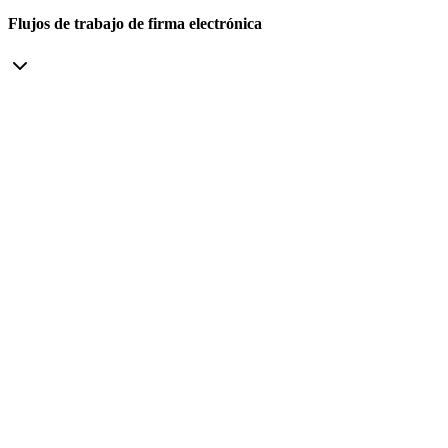
Flujos de trabajo de firma electrónica
Supervise las operaciones de UTA, enfriadores y calderas
con un software de registro de equipos para productos
farmacéuticos
Automatizar el software del libro de registro de