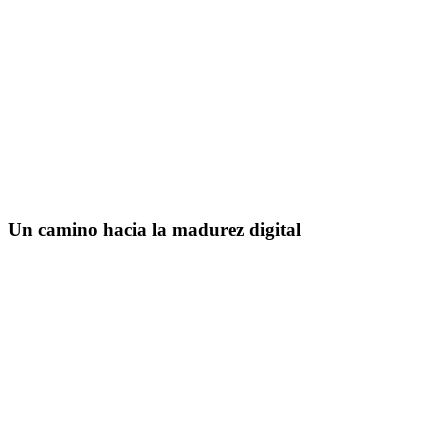
50-60% menos soporte continuo
Eficiencia de mantenimiento 2x
Enfoque tradicional
Sistemas estrechamente acoplados
Libro de registro electrónico AmpleLogic
Arquitectura ELB desacoplada
Un camino hacia la madurez digital