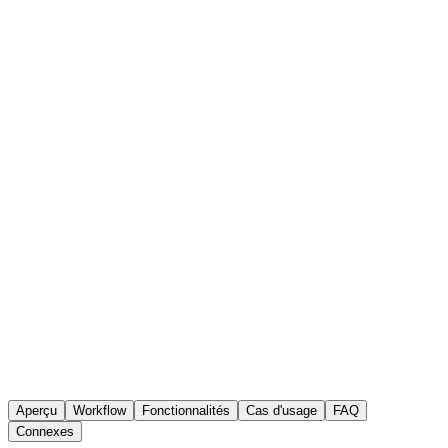
AmpleLogic eQMS
Gestion des réclamations
Aperçu
Workflow
Fonctionnalités
Cas d'usage
FAQ
Connexes