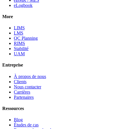
eBMR / MES
eLogbook
More
LIMS
LMS
QC Planning
RIMS
Stabilité
UAM
Entreprise
À propos de nous
Clients
Nous contacter
Carrières
Partenaires
Ressources
Blog
Études de cas