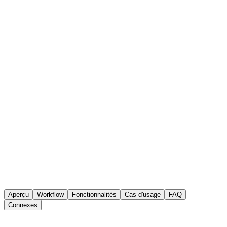
AmpleLogic eQMS
Gestion des OOS
Aperçu
Workflow
Fonctionnalités
Cas d'usage
FAQ
Connexes