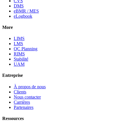
CVS
DMS
eBMR / MES
eLogbook
More
LIMS
LMS
QC Planning
RIMS
Stabilité
UAM
Entreprise
À propos de nous
Clients
Nous contacter
Carrières
Partenaires
Ressources