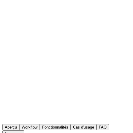
AmpleLogic eQMS
Gestion des incidents laboratoire
Aperçu
Workflow
Fonctionnalités
Cas d'usage
FAQ