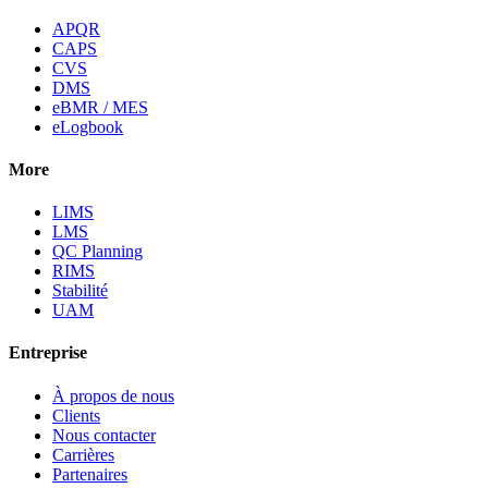
APQR
CAPS
CVS
DMS
eBMR / MES
eLogbook
More
LIMS
LMS
QC Planning
RIMS
Stabilité
UAM
Entreprise
À propos de nous
Clients
Nous contacter
Carrières
Partenaires