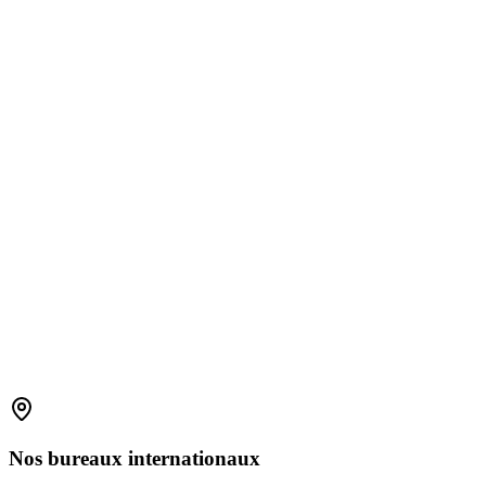
1800 2023 269
(Global)
+91-7396660171
(India)
support.amplelogic.com
Nos
bureaux
internationaux