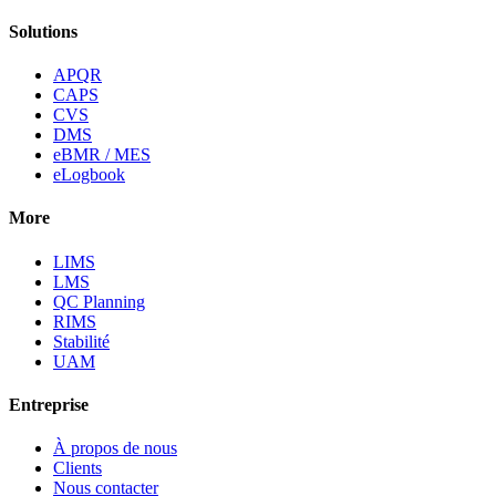
Solutions
APQR
CAPS
CVS
DMS
eBMR / MES
eLogbook
More
LIMS
LMS
QC Planning
RIMS
Stabilité
UAM
Entreprise
À propos de nous
Clients
Nous contacter