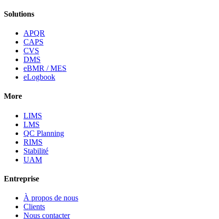
Solutions
APQR
CAPS
CVS
DMS
eBMR / MES
eLogbook
More
LIMS
LMS
QC Planning
RIMS
Stabilité
UAM
Entreprise
À propos de nous
Clients
Nous contacter