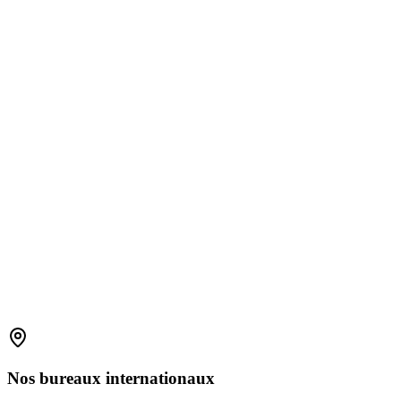
1800 2023 269
(Global)
+91-7396660171
(India)
support.amplelogic.com
Nos
bureaux
internationaux