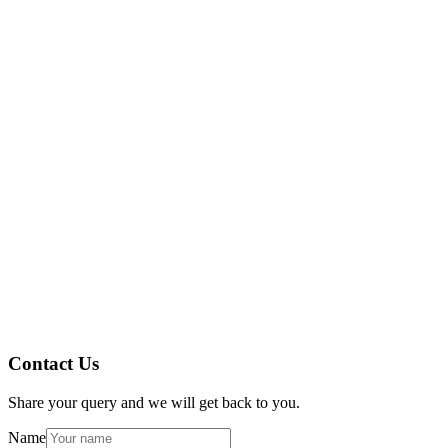
evolución.
Conclusión
AmpleLogic
Recursos de AmpleLogic
Contact Us
Share your query and we will get back to you.
Name