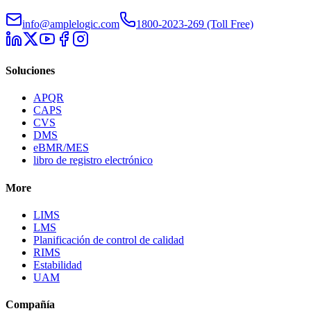
info@amplelogic.com
1800-2023-269 (Toll Free)
Soluciones
APQR
CAPS
CVS
DMS
eBMR/MES
libro de registro electrónico
More
LIMS
LMS
Planificación de control de calidad
RIMS
Estabilidad
UAM
Compañía