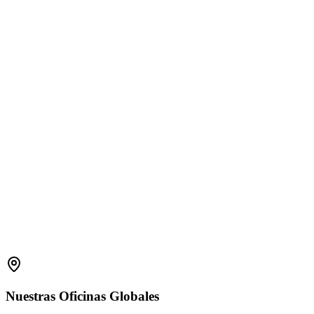
1800 2023 269
(Global)
+91-7396660171
(India)
support.amplelogic.com
Nuestras
Oficinas
Globales