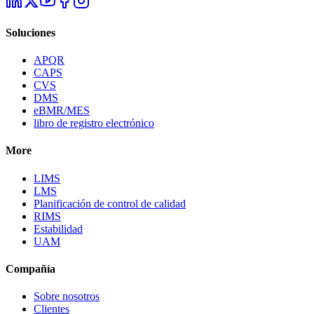
Soluciones
APQR
CAPS
CVS
DMS
eBMR/MES
libro de registro electrónico
More
LIMS
LMS
Planificación de control de calidad
RIMS
Estabilidad
UAM
Compañía
Sobre nosotros
Clientes