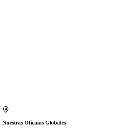
1800 2023 269
(Global)
+91-7396660171
(India)
support.amplelogic.com
Nuestras
Oficinas
Globales