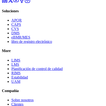
Soluciones
APQR
CAPS
CVS
DMS
eBMR/MES
libro de registro electrónico
More
LIMS
LMS
Planificación de control de calidad
RIMS
Estabilidad
UAM
Compañía
Sobre nosotros
Clientes