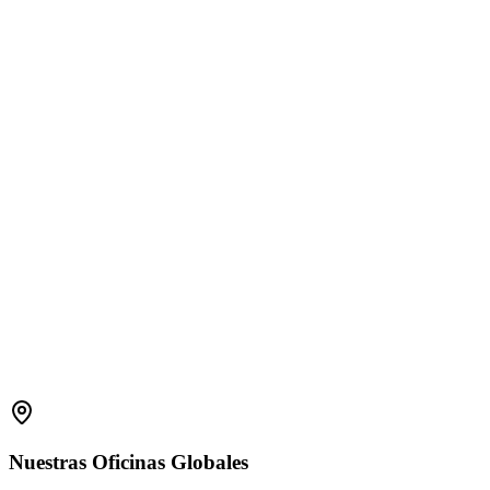
1800 2023 269
(Global)
+91-7396660171
(India)
support.amplelogic.com
Nuestras
Oficinas
Globales