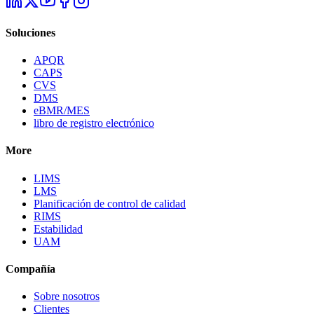
Soluciones
APQR
CAPS
CVS
DMS
eBMR/MES
libro de registro electrónico
More
LIMS
LMS
Planificación de control de calidad
RIMS
Estabilidad
UAM
Compañía
Sobre nosotros
Clientes