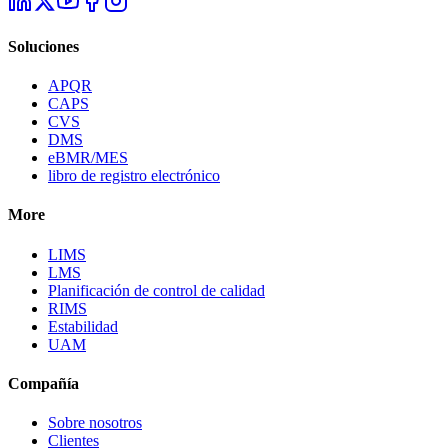
Soluciones
APQR
CAPS
CVS
DMS
eBMR/MES
libro de registro electrónico
More
LIMS
LMS
Planificación de control de calidad
RIMS
Estabilidad
UAM
Compañía
Sobre nosotros
Clientes