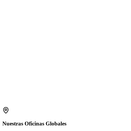
1800 2023 269
(Global)
+91-7396660171
(India)
support.amplelogic.com
Nuestras
Oficinas
Globales