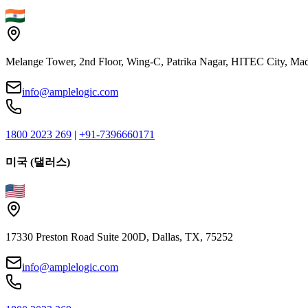
Melange Tower, 2nd Floor, Wing-C, Patrika Nagar, HITEC City, Mad
info@amplelogic.com
1800 2023 269
|
+91-7396660171
미국 (댈러스)
17330 Preston Road Suite 200D, Dallas, TX, 75252
info@amplelogic.com