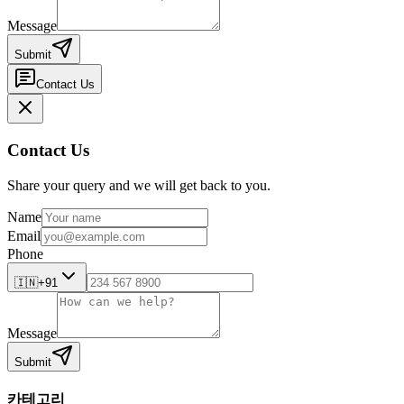
Message
Submit
Contact Us
Contact Us
Share your query and we will get back to you.
Name
Email
Phone
🇮🇳
+91
Message
Submit
카테고리