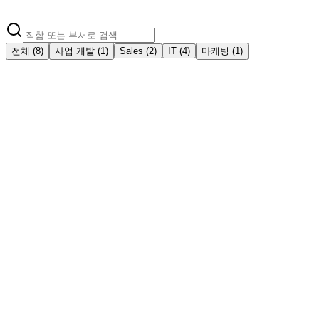
전체
(
8
)
사업 개발
(
1
)
Sales
(
2
)
IT
(
4
)
마케팅
(
1
)
Lead Generation Executive
Hyderabad, India
정규직
1-4 years
사업 개발
Hyderabad
지금 지원
상세 보기
Sales Manager – B2B SaaS / aPaaS - Domestic