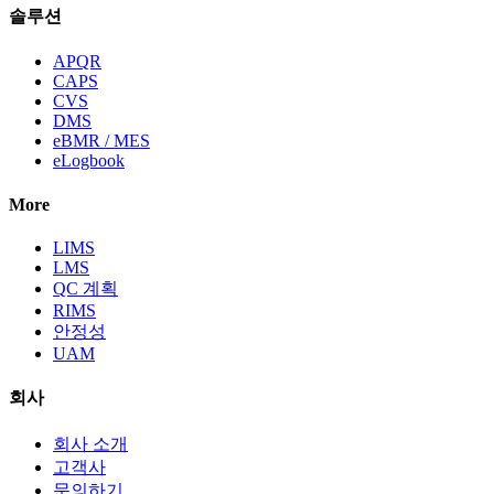
솔루션
APQR
CAPS
CVS
DMS
eBMR / MES
eLogbook
More
LIMS
LMS
QC 계획
RIMS
안정성
UAM
회사
회사 소개
고객사
문의하기