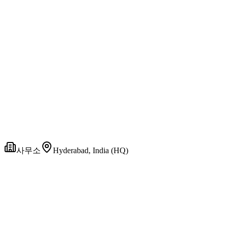
사무소
Hyderabad, India (HQ)