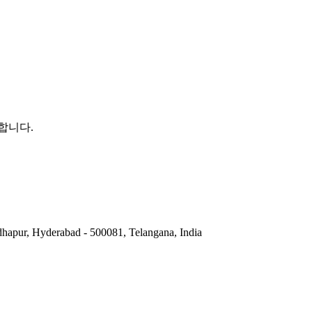
Nagar, Hyderabad, Telangana 500090, India
합니다.
hapur, Hyderabad - 500081, Telangana, India