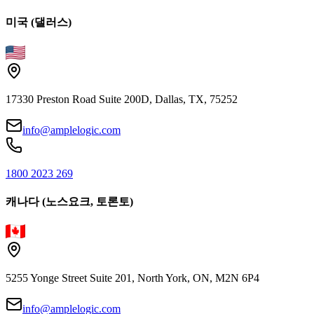
미국 (댈러스)
17330 Preston Road Suite 200D, Dallas, TX, 75252
info@amplelogic.com
1800 2023 269
캐나다 (노스요크, 토론토)
5255 Yonge Street Suite 201, North York, ON, M2N 6P4
info@amplelogic.com