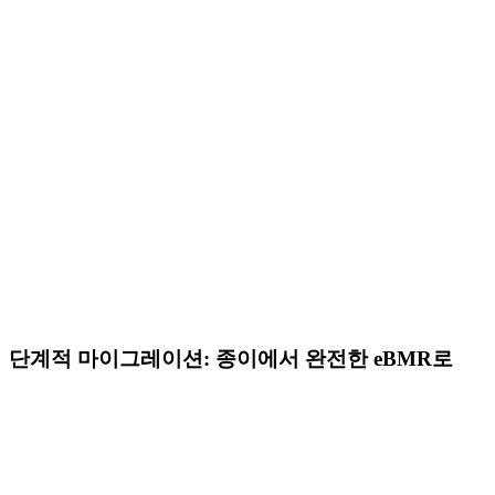
장비 통합 및 자동 데이터 캡처
공정 중 품질 점검 및 시험 결과
공간 및 장비 기록 항목
04
검토 및 출하
예외 처리 및 일탈 관리
전자 서명 및 다단계 승인
빠른 배치 출하를 위한 예외 검토
완전한 감사 추적 및 배치 계보
단계적 마이그레이션: 종이에서 완전한 eBMR로