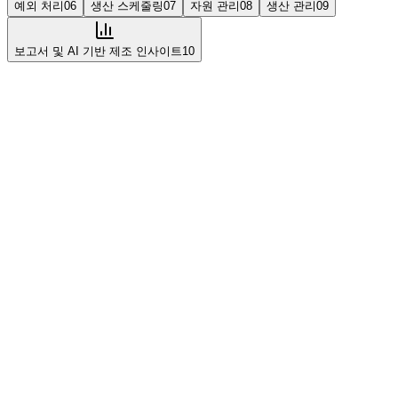
예외 처리
06
생산 스케줄링
07
자원 관리
08
생산 관리
09
보고서 및 AI 기반 제조 인사이트
10
모듈
01
수행 및 실시간 생산 모니터링
실시간 생산 모니터링, 단계별 안내 프로세스, 라이브 생산 대
시보드, EE 모니터링 및 이 제약 MES 소프트웨어에서 장비로
부터 자동화된 데이터 캡처를 갖춘 생산 현장 수행 시스템.