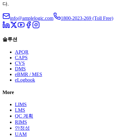
다.
info@amplelogic.com
1800-2023-269 (Toll Free)
솔루션
APQR
CAPS
CVS
DMS
eBMR / MES
eLogbook
More
LIMS
LMS
QC 계획
RIMS
안정성
UAM