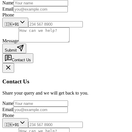
Name
Email
Phone
🇮🇳
+91
Message
Submit
Contact Us
Contact Us
Share your query and we will get back to you.
Name
Email
Phone
🇮🇳
+91