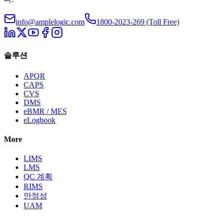
info@amplelogic.com
1800-2023-269 (Toll Free)
솔루션
APQR
CAPS
CVS
DMS
eBMR / MES
eLogbook
More
LIMS
LMS
QC 계획
RIMS
안정성
UAM