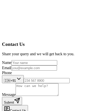
https://amplelogic.com/gamp-solutions/product-quality-review-
system
Contact Us
Share your query and we will get back to you.
Name
Email
Phone
🇮🇳
+91
Message
Submit
Contact Us