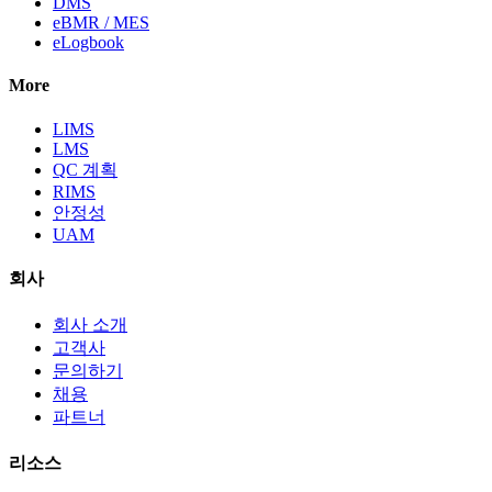
DMS
eBMR / MES
eLogbook
More
LIMS
LMS
QC 계획
RIMS
안정성
UAM
회사
회사 소개
고객사
문의하기
채용
파트너
리소스