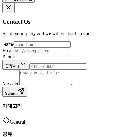
Contact Us
Share your query and we will get back to you.
Name
Email
Phone
🇮🇳
+91
Message
Submit
카테고리
General
공유