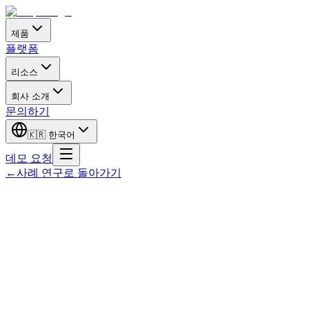
제품
플랫폼
리소스
회사 소개
문의하기
🇰🇷
한국어
데모 요청
←
사례 연구로 돌아가기
솔루션
:
산업
:
EP