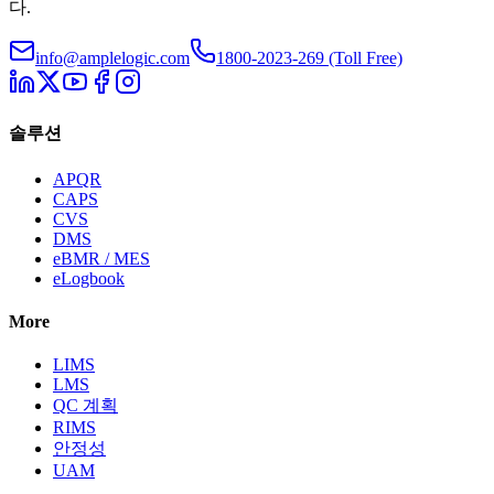
다.
info@amplelogic.com
1800-2023-269 (Toll Free)
솔루션
APQR
CAPS
CVS
DMS
eBMR / MES
eLogbook
More
LIMS
LMS
QC 계획
RIMS
안정성
UAM