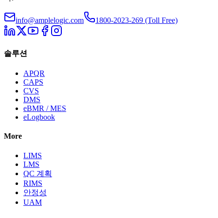
info@amplelogic.com
1800-2023-269 (Toll Free)
솔루션
APQR
CAPS
CVS
DMS
eBMR / MES
eLogbook
More
LIMS
LMS
QC 계획
RIMS
안정성
UAM