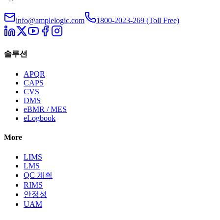
info@amplelogic.com
1800-2023-269 (Toll Free)
솔루션
APQR
CAPS
CVS
DMS
eBMR / MES
eLogbook
More
LIMS
LMS
QC 계획
RIMS
안정성
UAM