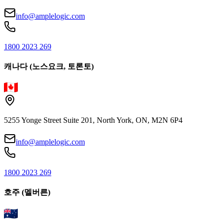
info@amplelogic.com
1800 2023 269
캐나다 (노스요크, 토론토)
5255 Yonge Street Suite 201, North York, ON, M2N 6P4
info@amplelogic.com
1800 2023 269
호주 (멜버른)