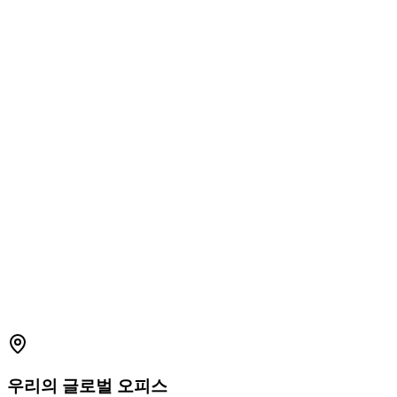
1800 2023 269
(Global)
+91-7396660171
(India)
support.amplelogic.com
우리의
글로벌
오피스