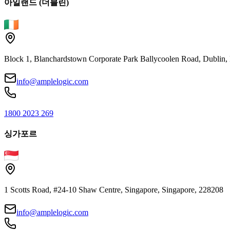
아일랜드 (더블린)
Block 1, Blanchardstown Corporate Park Ballycoolen Road, Dubli
info@amplelogic.com
1800 2023 269
싱가포르
1 Scotts Road, #24-10 Shaw Centre, Singapore, Singapore, 228208
info@amplelogic.com