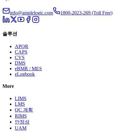
info@amplelogic.com
1800-2023-269 (Toll Free)
솔루션
APQR
CAPS
CVS
DMS
eBMR / MES
eLogbook
More
LIMS
LMS
QC 계획
RIMS
안정성
UAM