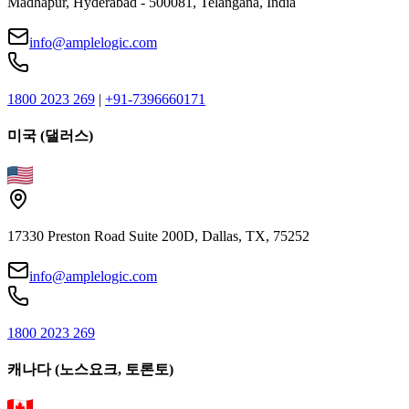
Madhapur, Hyderabad - 500081, Telangana, India
info@amplelogic.com
1800 2023 269
|
+91-7396660171
미국 (댈러스)
17330 Preston Road Suite 200D, Dallas, TX, 75252
info@amplelogic.com
1800 2023 269
캐나다 (노스요크, 토론토)