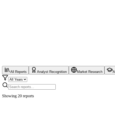
All Reports
Analyst Recognition
Market Research
A
Showing
20
reports