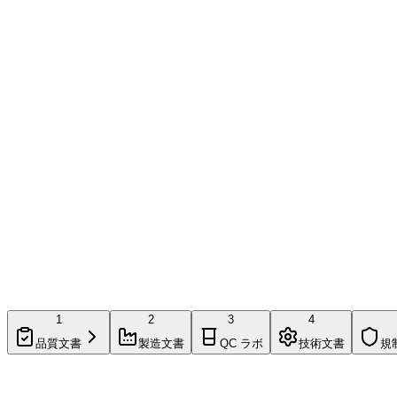
1
2
3
4
品質文書
製造文書
QC ラボ
技術文書
規